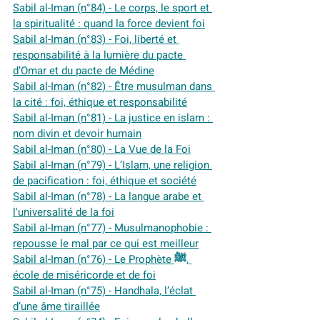
Sabil al-Iman (n°84) - Le corps, le sport et 
la spiritualité : quand la force devient foi
Sabil al-Iman (n°83) - Foi, liberté et 
responsabilité à la lumière du pacte 
d’Omar et du pacte de Médine
Sabil al-Iman (n°82) - Être musulman dans 
la cité : foi, éthique et responsabilité
Sabil al-Iman (n°81) - La justice en islam : 
nom divin et devoir humain
Sabil al-Iman (n°80) - 
La Vue de la Foi
Sabil al-Iman (n°79) - L’Islam, une religion 
de pacification : foi, éthique et société
Sabil al-Iman (n°78) - 
La langue arabe et 
l'universalité de la foi
Sabil al-Iman (n°77) - Musulmanophobie : 
repousse le mal par ce qui est meilleur
Sabil al-Iman (n°76) - Le Prophète ﷺ, 
école de miséricorde et de foi
Sabil al-Iman (n°75) - Handhala, l’éclat 
d’une âme tiraillée