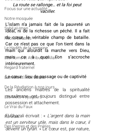
La route se rallonge… et la foi peut 
​​Focus sur une actualité
vaciller.
Notre mosquée
L’islam n’a jamais fait de la pauvreté un 
Sabil al-Iman
idéal, ni de la richesse un péché. Il a fait 
du cœur, le véritable champ de bataille. 
Récits célestes
Car ce n’est pas ce que l’on tient dans la 
Le Hadith de la semaine
main qui alourdit la marche vers Dieu, 
mais ce à quoi l’on s’accroche 
Les Noms et Attributs d'Allah
intérieurement.
Regard fraternel
Le cœur : lieu de passage ou de captivité
Lumière et lieux saints
De la Révélation à nos jours
Les anciens maîtres de la spiritualité 
musulmane ont toujours distingué entre 
Les Mots Voyageurs
possession et attachement.
Le Vrai du Faux
El-Ghazali écrivait : « 
L’argent dans la main 
Portrait
est un serviteur utile, mais dans le cœur, il 
Des Pierres et des Prières
devient un tyran
. » Le cœur est, par nature, 