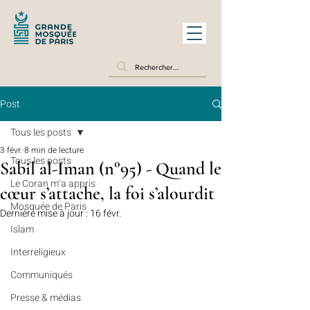
Post
Tous les posts
3 févr.
8 min de lecture
Tous les posts
Sabil al-Iman (n°95) - Quand le
Le Coran m’a appris
cœur s’attache, la foi s’alourdit
Mosquée de Paris
Dernière mise à jour :
16 févr.
Islam
Interreligieux
Communiqués
Presse & médias