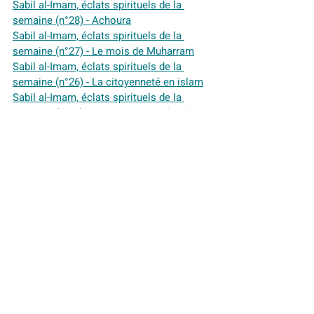
Sabil al-Imam, éclats spirituels de la 
semaine (n°28) - Achoura
Sabil al-Imam, éclats spirituels de la 
semaine (n°27) - Le mois de Muharram
Sabil al-Imam, éclats spirituels de la 
semaine (n°26) - La citoyenneté en islam
Sabil al-Imam, éclats spirituels de la 
semaine (n°25) - La vision de la liberté en 
islam
Sabil al-Imam, éclats spirituels de la 
semaine
Sabil al-Imam, éclats spirituels de la 
semaine (n°24) - La coexistence avec 
autrui, en islam
Sabil al-Imam, éclats spirituels de la 
semaine (n°23) - La prière à la Grande 
Mosquée de Paris et la tombe de son 
fondateur, Si Kaddour Ben Ghabrit
Sabil al-Imam, éclats spirituels de la 
semaine (n°22) - L'émergence des écoles 
juridiques islamiques (sixième partie)