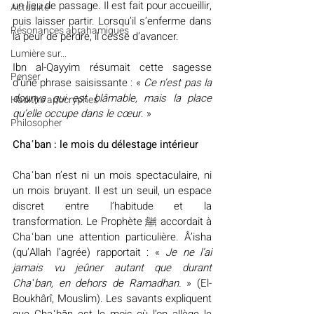
un lieu de passage. Il est fait pour accueillir, 
Actualité
puis laisser partir. Lorsqu’il s’enferme dans 
Résonances abrahamiques
la peur de perdre, il cesse d’avancer.
Lumière sur...
Ibn al-Qayyim résumait cette sagesse 
Penser
d’une phrase saisissante : « 
Ce n’est pas la 
dounya qui est blâmable, mais la place 
Hadiths apocryphes
qu’elle occupe dans le cœur
. »
Philosopher
Chaʿban : le mois du délestage intérieur
Chaʿban n’est ni un mois spectaculaire, ni 
un mois bruyant. Il est un seuil, un espace 
discret entre l’habitude et la 
transformation. Le Prophète ﷺ accordait à 
Chaʿban une attention particulière. Â’isha 
(qu’Allah l’agrée) rapportait : «
 Je ne l’ai 
jamais vu jeûner autant que durant 
Chaʿban, en dehors de Ramadhan.
 » (El-
Boukhârî, Mouslim). Les savants expliquent 
que Chaʿbān est le mois où l’on allège le 