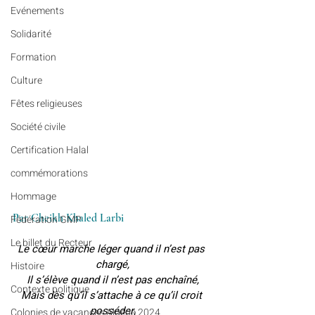
Evénements
Solidarité
Formation
Culture
Fêtes religieuses
Société civile
Certification Halal
commémorations
Hommage
Par Cheikh Khaled Larbi
Fédération GMP
Le billet du Recteur
Le cœur marche léger quand il n’est pas 
chargé,
Histoire
Il s’élève quand il n’est pas enchaîné,
Contexte politique
Mais dès qu’il s’attache à ce qu’il croit 
posséder,
Colonies de vacances Algérie 2024