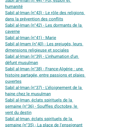
Sabil al-Iman (n°44) - Foi, espoir et 
humanité
Sabil al-Iman (n°43) - Le rôle des religions 
dans la prévention des conflits
Sabil al-Iman (n°42) - Les dormants de la 
caverne
Sabil al-Iman (n°41) - Marie
Sabil al-Imam (n°40) - Les prejugés, leurs 
dimensions religieuse et sociales
Sabil al-Iman (n°39) - L'inhumation d'un 
défunt musulman
Sabil al-Iman (n°38) - France-Algérie : une 
histoire partagée, entre passions et plaies 
ouvertes
Sabil al-Iman (n°37) - L'éloignement de la 
haine chez le musulman
Sabil al-Iman, éclats spirituels de la 
semaine (n°36) - Souffles d’octobre, le 
vent du destin
Sabil al-Iman, éclats spirituels de la 
semaine (n°35) - La place de l'enseignant