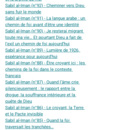
Sabil al-Iman (n°92) - Cheminer vers Dieu 
sans fuir le monde
Sabil al-Iman (n°91) - La langue arabe : un 
chemin de foi avant d'être une identité
Sabil al-Iman (n°90) - Je resterai migrant 
toute ma vie… Et pourtant Dieu a fait de 
l’exil un chemin de foi aujourd’hui
Sabil al-Iman (n°89) - Lumière de 1926, 
espérance pour aujourd’hui
Sabil al-Iman (n°88) - Être croyant ici : les 
chemins de la foi dans le contexte 
français
Sabil al-Iman (n°87) - Quand l’âme crie 
silencieusement : le rapport entre la 
drogue, la souffrance intérieure et la 
quête de Dieu
Sabil al-Iman (n°86) - Le croyant, la Terre 
et le Pacte invisible
Sabil al-Iman (n°85) - Quand la foi 
traversait les tranchées…