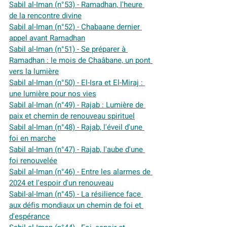
Sabil al-Iman (n°53) - Ramadhan, l'heure 
de la rencontre divine
Sabil al-Iman (n°52) - Chabaane dernier 
appel avant Ramadhan
Sabil al-Iman (n°51) - Se préparer à 
Ramadhan : le mois de Chaâbane, un pont 
vers la lumière
Sabil al-Iman (n°50) - El-Isra et El-Miraj : 
une lumière pour nos vies
Sabil al-Iman (n°49) - Rajab : Lumière de 
paix et chemin de renouveau spirituel
Sabil al-Iman (n°48) - Rajab, l'éveil d'une 
foi en marche
Sabil al-Iman (n°47) - Rajab, l'aube d'une 
foi renouvelée
Sabil al-Iman (n°46) - Entre les alarmes de 
2024 et l'espoir d'un renouveau
Sabil-al-Iman (n°45) - La résilience face 
aux défis mondiaux un chemin de foi et 
d'espérance