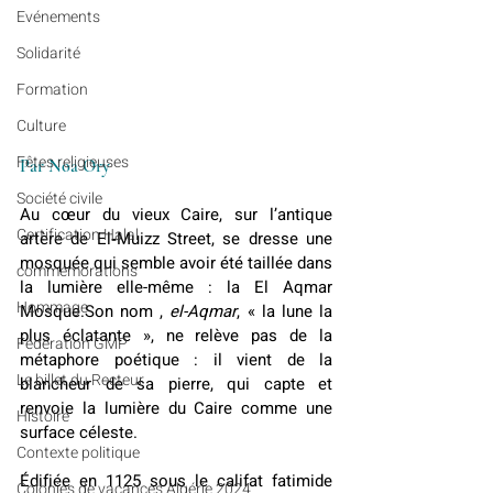
Evénements
Solidarité
Formation
Culture
Fêtes religieuses
Par Noa 
Ory
Société civile
Au cœur du vieux Caire, sur l’antique 
Certification Halal
artère de El‑Muizz Street, se dresse une 
mosquée qui semble avoir été taillée dans 
commémorations
la lumière elle-même : la El Aqmar 
Hommage
Mosque.Son nom , 
el-Aqmar
, « la lune la 
plus éclatante », ne relève pas de la 
Fédération GMP
métaphore poétique : il vient de la 
Le billet du Recteur
blancheur de sa pierre, qui capte et 
renvoie la lumière du Caire comme une 
Histoire
surface céleste.
Contexte politique
Édifiée en 1125 sous le califat fatimide 
Colonies de vacances Algérie 2024