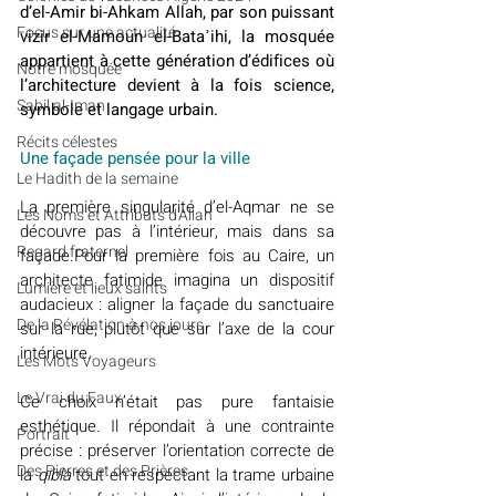
d’el-Amir bi-Ahkam Allah, par son puissant 
​​Focus sur une actualité
vizir el-Mamoun el-Bataʾihi, la mosquée 
appartient à cette génération d’édifices où 
Notre mosquée
l’architecture devient à la fois science, 
Sabil al-Iman
symbole et langage urbain.
Récits célestes
Une façade pensée pour la ville
Le Hadith de la semaine
La première singularité d’el-Aqmar ne se 
Les Noms et Attributs d'Allah
découvre pas à l’intérieur, mais dans sa 
Regard fraternel
façade.Pour la première fois au Caire, un 
architecte fatimide imagina un dispositif 
Lumière et lieux saints
audacieux : aligner la façade du sanctuaire 
De la Révélation à nos jours
sur la rue, plutôt que sur l’axe de la cour 
intérieure.
Les Mots Voyageurs
Le Vrai du Faux
Ce choix n’était pas pure fantaisie 
esthétique. Il répondait à une contrainte 
Portrait
précise : préserver l’orientation correcte de 
Des Pierres et des Prières
la 
qibla 
tout en respectant la trame urbaine 