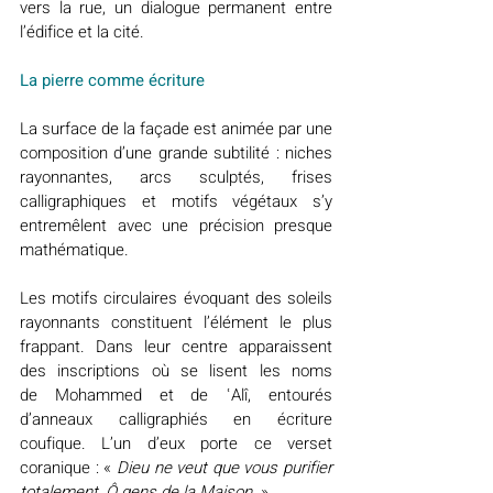
vers la rue, un dialogue permanent entre 
l’édifice et la cité.
La pierre comme écriture
La surface de la façade est animée par une 
composition d’une grande subtilité : niches 
rayonnantes, arcs sculptés, frises 
calligraphiques et motifs végétaux s’y 
entremêlent avec une précision presque 
mathématique.
Les motifs circulaires évoquant des soleils 
rayonnants constituent l’élément le plus 
frappant. Dans leur centre apparaissent 
des inscriptions où se lisent les noms 
de Mohammed et de ʿAlî, entourés 
d’anneaux calligraphiés en écriture 
coufique. L’un d’eux porte ce verset 
coranique : « 
Dieu ne veut que vous purifier 
totalement, Ô gens de la Maison
. »