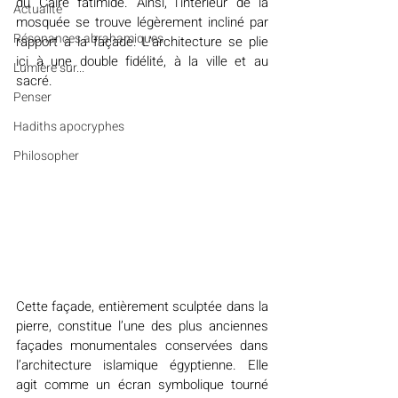
du Caire fatimide. Ainsi, l’intérieur de la 
Actualité
mosquée se trouve légèrement incliné par 
Résonances abrahamiques
rapport à la façade. L’architecture se plie 
ici à une double fidélité, à la ville et au 
Lumière sur...
sacré.
Penser
Hadiths apocryphes
Philosopher
Cette façade, entièrement sculptée dans la 
pierre, constitue l’une des plus anciennes 
façades monumentales conservées dans 
l’architecture islamique égyptienne. Elle 
agit comme un écran symbolique tourné 