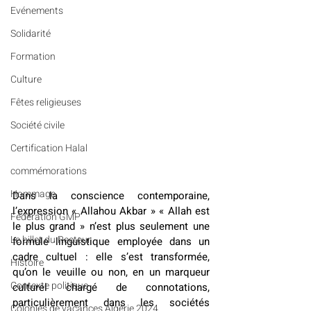
Evénements
Solidarité
Formation
Culture
Fêtes religieuses
Société civile
Certification Halal
commémorations
Hommage
Dans la conscience contemporaine, 
l’expression « Allahou Akbar » « Allah est 
Fédération GMP
le plus grand » n’est plus seulement une 
Le billet du Recteur
formule linguistique employée dans un 
cadre cultuel : elle s’est transformée, 
Histoire
qu’on le veuille ou non, en un marqueur 
Contexte politique
culturel chargé de connotations, 
particulièrement dans les sociétés 
Colonies de vacances Algérie 2024