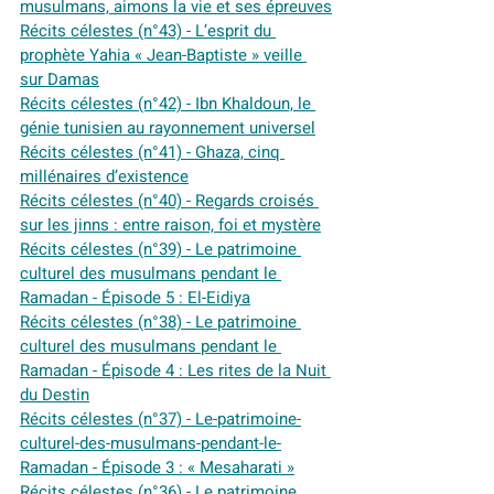
musulmans, aimons la vie et ses épreuves
Récits célestes (n°43) - L’esprit du 
prophète Yahia « Jean-Baptiste » veille 
sur Damas
Récits célestes (n°42) - Ibn Khaldoun, le 
génie tunisien au rayonnement universel
Récits célestes (n°41) - Ghaza, cinq 
millénaires d’existence
Récits célestes (n°40) - Regards croisés 
sur les jinns : entre raison, foi et mystère
Récits célestes (n°39) - Le patrimoine 
culturel des musulmans pendant le 
Ramadan - Épisode 5 : El-Eidiya
Récits célestes (n°38) - Le patrimoine 
culturel des musulmans pendant le 
Ramadan - Épisode 4 : Les rites de la Nuit 
du Destin
Récits célestes (n°37) - Le-patrimoine-
culturel-des-musulmans-pendant-le-
Ramadan - Épisode 3 : « Mesaharati »
Récits célestes (n°36) - Le patrimoine 