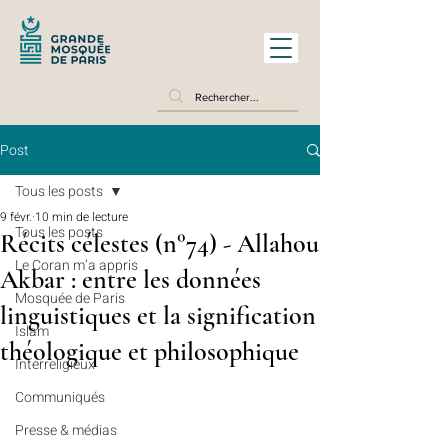
Post
Tous les posts
9 févr.
10 min de lecture
Tous les posts
Récits célestes (n°74) - Allahou
Le Coran m’a appris
Akbar : entre les données
Mosquée de Paris
linguistiques et la signification
Islam
théologique et philosophique
Interreligieux
Communiqués
Presse & médias