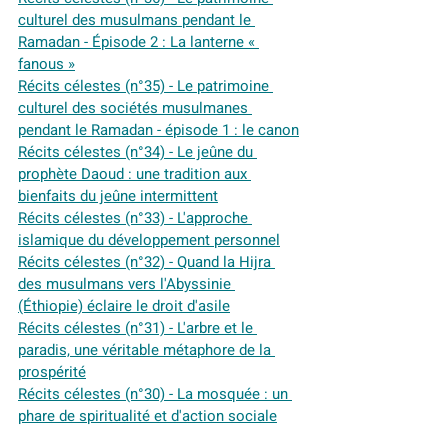
culturel des musulmans pendant le 
Ramadan - Épisode 2 : La lanterne « 
fanous »
Récits célestes (n°35) - Le patrimoine 
culturel des sociétés musulmanes 
pendant le Ramadan - épisode 1 : le canon
Récits célestes (n°34) - Le jeûne du 
prophète Daoud : une tradition aux 
bienfaits du jeûne intermittent
Récits célestes (n°33) - L'approche 
islamique du développement personnel
Récits célestes (n°32) - Quand la Hijra 
des musulmans vers l'Abyssinie 
(Éthiopie) éclaire le droit d'asile
Récits célestes (n°31) - L'arbre et le 
paradis, une véritable métaphore de la 
prospérité
Récits célestes (n°30) - La mosquée : un 
phare de spiritualité et d'action sociale
Récits célestes (n°29) - Ibn Khaldoun et la 