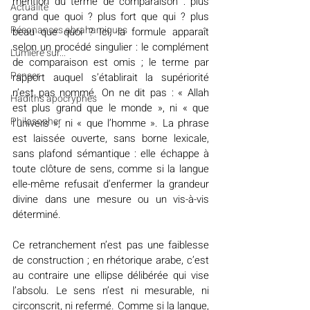
mention du terme de comparaison : plus 
Actualité
grand que quoi ? plus fort que qui ? plus 
Résonances abrahamiques
beau que quoi ? Ici, la formule apparaît 
selon un procédé singulier : le complément 
Lumière sur...
de comparaison est omis ; le terme par 
Penser
rapport auquel s’établirait la supériorité 
n’est pas nommé. On ne dit pas : « Allah 
Hadiths apocryphes
est plus grand que le monde », ni « que 
Philosopher
l’univers », ni « que l’homme ». La phrase 
est laissée ouverte, sans borne lexicale, 
sans plafond sémantique : elle échappe à 
toute clôture de sens, comme si la langue 
elle-même refusait d’enfermer la grandeur 
divine dans une mesure ou un vis-à-vis 
déterminé.
Ce retranchement n’est pas une faiblesse 
de construction ; en rhétorique arabe, c’est 
au contraire une ellipse délibérée qui vise 
l’absolu. Le sens n’est ni mesurable, ni 
circonscrit, ni refermé. Comme si la langue, 