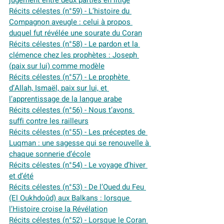
jugement entre deux parties en litige
Récits célestes (n°59) - L’histoire du 
Compagnon aveugle : celui à propos 
duquel fut révélée une sourate du Coran
Récits célestes (n°58) - Le pardon et la 
clémence chez les prophètes : Joseph 
(paix sur lui) comme modèle
Récits célestes (n°57) - Le prophète 
d’Allah, Ismaël, paix sur lui, et 
l’apprentissage de la langue arabe
Récits célestes (n°56) - Nous t’avons 
suffi contre les railleurs
Récits célestes (n°55) - Les préceptes de 
Luqman : une sagesse qui se renouvelle à 
chaque sonnerie d’école
Récits célestes (n°54) - Le voyage d’hiver 
et d’été
Récits célestes (n°53) - De l’Oued du Feu 
(El Oukhdoûd) aux Balkans : lorsque 
l’Histoire croise la Révélation
Récits célestes (n°52) - Lorsque le Coran 