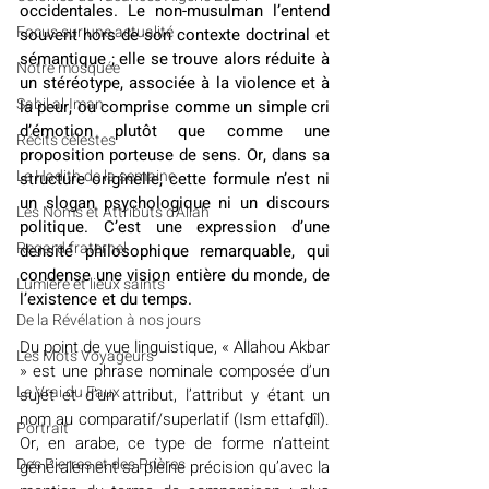
occidentales. Le non-musulman l’entend 
​​Focus sur une actualité
souvent hors de son contexte doctrinal et 
sémantique ; elle se trouve alors réduite à 
Notre mosquée
un stéréotype, associée à la violence et à 
Sabil al-Iman
la peur, ou comprise comme un simple cri 
d’émotion plutôt que comme une 
Récits célestes
proposition porteuse de sens. Or, dans sa 
Le Hadith de la semaine
structure originelle, cette formule n’est ni 
un slogan psychologique ni un discours 
Les Noms et Attributs d'Allah
politique. C’est une expression d’une 
Regard fraternel
densité philosophique remarquable, qui 
condense une vision entière du monde, de 
Lumière et lieux saints
l’existence et du temps.
De la Révélation à nos jours
Du point de vue linguistique, « Allahou Akbar 
Les Mots Voyageurs
» est une phrase nominale composée d’un 
Le Vrai du Faux
sujet et d’un attribut, l’attribut y étant un 
nom au comparatif/superlatif (Ism ettafḍîl). 
Portrait
Or, en arabe, ce type de forme n’atteint 
Des Pierres et des Prières
généralement sa pleine précision qu’avec la 