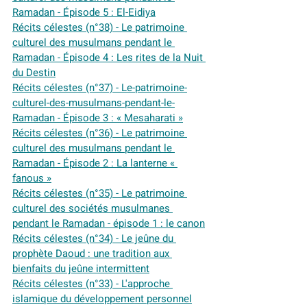
Ramadan - Épisode 5 : El-Eidiya
Récits célestes (n°38) - Le patrimoine 
culturel des musulmans pendant le 
Ramadan - Épisode 4 : Les rites de la Nuit 
du Destin
Récits célestes (n°37) - Le-patrimoine-
culturel-des-musulmans-pendant-le-
Ramadan - Épisode 3 : « Mesaharati »
Récits célestes (n°36) - Le patrimoine 
culturel des musulmans pendant le 
Ramadan - Épisode 2 : La lanterne « 
fanous »
Récits célestes (n°35) - Le patrimoine 
culturel des sociétés musulmanes 
pendant le Ramadan - épisode 1 : le canon
Récits célestes (n°34) - Le jeûne du 
prophète Daoud : une tradition aux 
bienfaits du jeûne intermittent
Récits célestes (n°33) - L'approche 
islamique du développement personnel