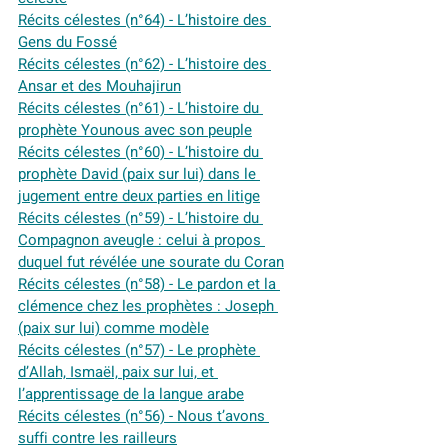
Récits célestes (n°64) - L’histoire des 
Gens du Fossé
Récits célestes (n°62) - L’histoire des 
Ansar et des Mouhajirun
Récits célestes (n°61) - L’histoire du 
prophète Younous avec son peuple
Récits célestes (n°60) - L’histoire du 
prophète David (paix sur lui) dans le 
jugement entre deux parties en litige
Récits célestes (n°59) - L’histoire du 
Compagnon aveugle : celui à propos 
duquel fut révélée une sourate du Coran
Récits célestes (n°58) - Le pardon et la 
clémence chez les prophètes : Joseph 
(paix sur lui) comme modèle
Récits célestes (n°57) - Le prophète 
d’Allah, Ismaël, paix sur lui, et 
l’apprentissage de la langue arabe
Récits célestes (n°56) - Nous t’avons 
suffi contre les railleurs