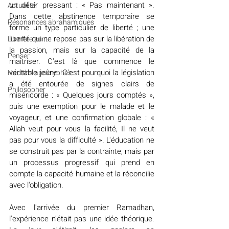
un désir pressant : « Pas maintenant ». 
Actualité
Dans cette abstinence temporaire se 
Résonances abrahamiques
forme un type particulier de liberté ; une 
liberté qui ne repose pas sur la libération de 
Lumière sur...
la passion, mais sur la capacité de la 
Penser
maîtriser. C'est là que commence le 
véritable jeûne. C'est pourquoi la législation 
Hadiths apocryphes
a été entourée de signes clairs de 
Philosopher
miséricorde : « Quelques jours comptés », 
puis une exemption pour le malade et le 
voyageur, et une confirmation globale : « 
Allah veut pour vous la facilité, Il ne veut 
pas pour vous la difficulté ». L'éducation ne 
se construit pas par la contrainte, mais par 
un processus progressif qui prend en 
compte la capacité humaine et la réconcilie 
avec l'obligation.
Avec l'arrivée du premier Ramadhan, 
l'expérience n'était pas une idée théorique. 