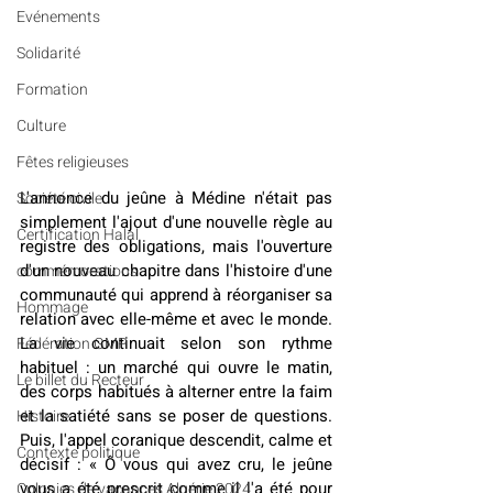
Evénements
Solidarité
Formation
Culture
Fêtes religieuses
L'annonce du jeûne à Médine n'était pas 
Société civile
simplement l'ajout d'une nouvelle règle au 
Certification Halal
registre des obligations, mais l'ouverture 
d'un nouveau chapitre dans l'histoire d'une 
commémorations
communauté qui apprend à réorganiser sa 
Hommage
relation avec elle-même et avec le monde. 
La vie continuait selon son rythme 
Fédération GMP
habituel : un marché qui ouvre le matin, 
Le billet du Recteur
des corps habitués à alterner entre la faim 
et la satiété sans se poser de questions. 
Histoire
Puis, l'appel coranique descendit, calme et 
Contexte politique
décisif : « Ô vous qui avez cru, le jeûne 
vous a été prescrit comme il l'a été pour 
Colonies de vacances Algérie 2024