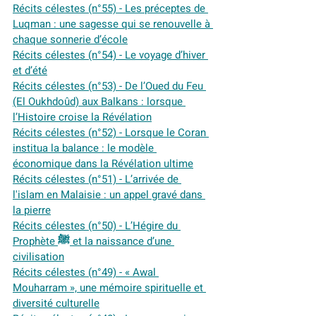
Récits célestes (n°55) - Les préceptes de 
Luqman : une sagesse qui se renouvelle à 
chaque sonnerie d’école
Récits célestes (n°54) - Le voyage d’hiver 
et d’été
Récits célestes (n°53) - De l’Oued du Feu 
(El Oukhdoûd) aux Balkans : lorsque 
l’Histoire croise la Révélation
Récits célestes (n°52) - Lorsque le Coran 
institua la balance : le modèle 
économique dans la Révélation ultime
Récits célestes (n°51) - L’arrivée de 
l'islam en Malaisie : un appel gravé dans 
la pierre
Récits célestes (n°50) - L’Hégire du 
Prophète ﷺ et la naissance d’une 
civilisation
Récits célestes (n°49) - « Awal 
Mouharram », une mémoire spirituelle et 
diversité culturelle