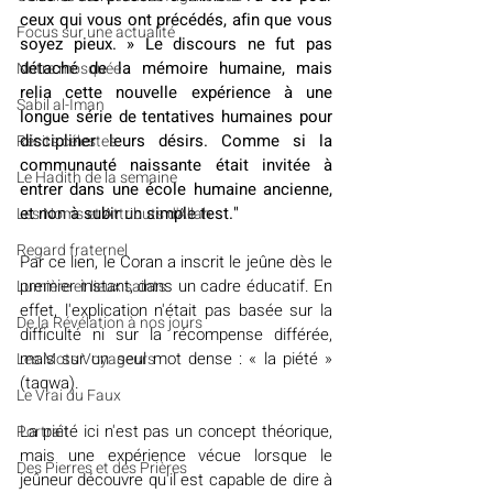
ceux qui vous ont précédés, afin que vous 
​​Focus sur une actualité
soyez pieux. » Le discours ne fut pas 
détaché de la mémoire humaine, mais 
Notre mosquée
relia cette nouvelle expérience à une 
Sabil al-Iman
longue série de tentatives humaines pour 
discipliner leurs désirs. Comme si la 
Récits célestes
communauté naissante était invitée à 
Le Hadith de la semaine
entrer dans une école humaine ancienne, 
et non à subir un simple test."
Les Noms et Attributs d'Allah
Regard fraternel
Par ce lien, le Coran a inscrit le jeûne dès le 
premier instant, dans un cadre éducatif. En 
Lumière et lieux saints
effet, l'explication n'était pas basée sur la 
De la Révélation à nos jours
difficulté ni sur la récompense différée, 
mais sur un seul mot dense : « la piété » 
Les Mots Voyageurs
(taqwa).
Le Vrai du Faux
La piété ici n'est pas un concept théorique, 
Portrait
mais une expérience vécue lorsque le 
Des Pierres et des Prières
jeûneur découvre qu'il est capable de dire à 