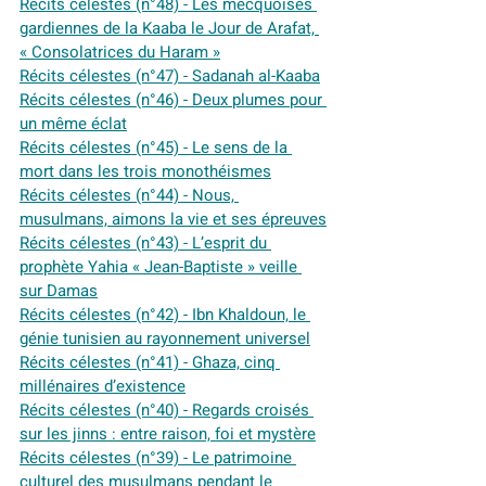
Récits célestes (n°48) - Les mecquoises 
gardiennes de la Kaaba le Jour de Arafat, 
« Consolatrices du Haram »
Récits célestes (n°47) - Sadanah al-Kaaba
Récits célestes (n°46) - Deux plumes pour 
un même éclat
Récits célestes (n°45) - Le sens de la 
mort dans les trois monothéismes
Récits célestes (n°44) - Nous, 
musulmans, aimons la vie et ses épreuves
Récits célestes (n°43) - L’esprit du 
prophète Yahia « Jean-Baptiste » veille 
sur Damas
Récits célestes (n°42) - Ibn Khaldoun, le 
génie tunisien au rayonnement universel
Récits célestes (n°41) - Ghaza, cinq 
millénaires d’existence
Récits célestes (n°40) - Regards croisés 
sur les jinns : entre raison, foi et mystère
Récits célestes (n°39) - Le patrimoine 
culturel des musulmans pendant le 