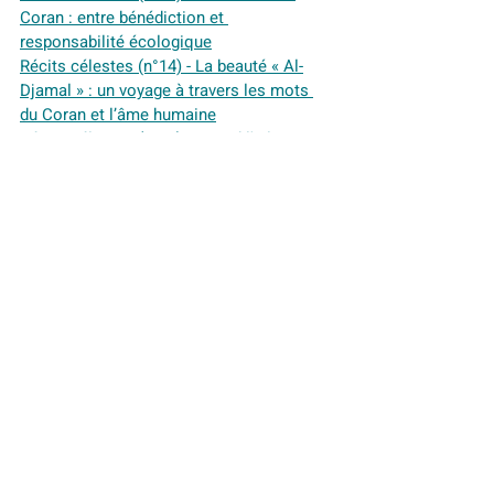
Coran : entre bénédiction et 
responsabilité écologique
Récits célestes (n°14) - La beauté « Al-
Djamal » : un voyage à travers les mots 
du Coran et l’âme humaine
Récits célestes (n°13) - Quand l'Islam 
inspirait la gestion moderne des crises 
sanitaires
Récits célestes (n°12) - Le prophète 
Youssef, pionnier de la gestion de crise 
économique
Récits célestes (n°11) - Toute l’histoire du 
Prophète Moïse
Récits célestes (n°9) - Marie, un symbole 
de piété et d'union interreligieuse
Récits célestes (n°9) - Marie, un symbole 
de piété et d'union interreligieuse
Récits célestes (n°8) - Aïd Al-Adha : une 
occasion pour renforcer les liens de 
solidarité