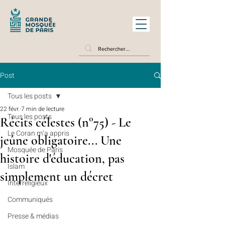
Post
Tous les posts
22 févr.
7 min de lecture
Tous les posts
Récits célestes (n°75) - Le
Le Coran m’a appris
jeûne obligatoire... Une
Mosquée de Paris
histoire d'éducation, pas
Islam
simplement un décret
Interreligieux
Communiqués
Presse & médias