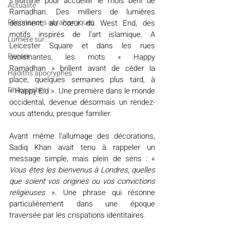
s’illumine pour accueillir le mois béni de 
Actualité
Ramadhan. Des milliers de lumières 
Résonances abrahamiques
dessinent, au cœur du West End, des 
motifs inspirés de l’art islamique. A 
Lumière sur...
Leicester Square et dans les rues 
Penser
avoisinantes, les mots « Happy 
Ramadhan » brillent avant de céder la 
Hadiths apocryphes
place, quelques semaines plus tard, à 
Philosopher
« Happy Eid ». Une première dans le monde 
occidental, devenue désormais un rendez-
vous attendu, presque familier.
Avant même l’allumage des décorations, 
Sadiq Khan avait tenu à rappeler un 
message simple, mais plein de sens : « 
Vous êtes les bienvenus à Londres, quelles 
que soient vos origines ou vos convictions 
religieuses
 ». Une phrase qui résonne 
particulièrement dans une époque 
traversée par les crispations identitaires.