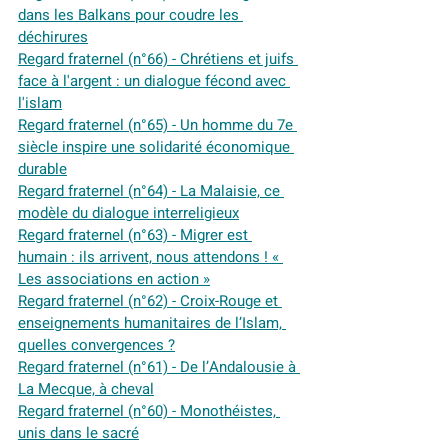
dans les Balkans pour coudre les 
déchirures
Regard fraternel (n°66) - Chrétiens et juifs 
face à l'argent : un dialogue fécond avec 
l'islam
Regard fraternel (n°65) - Un homme du 7e 
siècle inspire une solidarité économique 
durable
Regard fraternel (n°64) - La Malaisie, ce 
modèle du dialogue interreligieux
Regard fraternel (n°63) - Migrer est 
humain : ils arrivent, nous attendons ! « 
Les associations en action »
Regard fraternel (n°62) - Croix-Rouge et 
enseignements humanitaires de l’Islam, 
quelles convergences ?
Regard fraternel (n°61) - De l’Andalousie à 
La Mecque, à cheval
Regard fraternel (n°60) - Monothéistes, 
unis dans le sacré