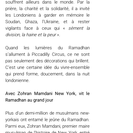
souffrent ailleurs dans le monde. Par la 
prière, la charité et la solidarité, il a invité 
les Londoniens à garder en mémoire le 
Soudan, Ghaza, l’Ukraine, et à rester 
vigilants face à ceux qui « 
sèment la 
division, la haine et la peur
 ».
Quand les lumières du Ramadhan 
s’allument à Piccadilly Circus, ce ne sont 
pas seulement des décorations qui brillent. 
C’est une certaine idée du vivre-ensemble 
qui prend forme, doucement, dans la nuit 
londonienne.
Avec Zohran Mamdani New York, vit le 
Ramadhan au grand jour
Plus d’un demi-million de musulmans new-
yorkais ont entamé le jeûne du Ramadhan. 
Parmi eux, Zohran Mamdani, premier maire 
musulman de l’histoire de New York, entré 