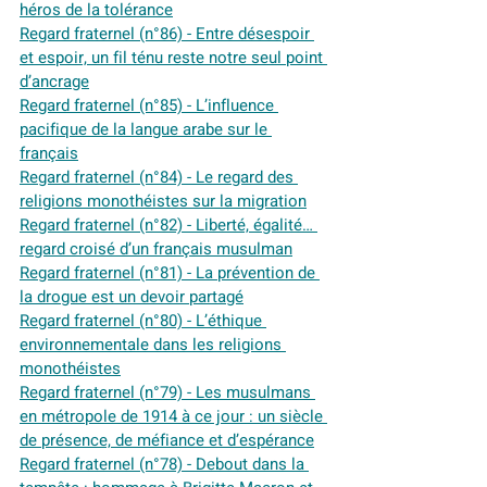
héros de la tolérance
Regard fraternel (n°86) - Entre désespoir 
et espoir, un fil ténu reste notre seul point 
d’ancrage
Regard fraternel (n°85) - L’influence 
pacifique de la langue arabe sur le 
français
Regard fraternel (n°84) - Le regard des 
religions monothéistes sur la migration
Regard fraternel (n°82) - Liberté, égalité… 
regard croisé d’un français musulman
Regard fraternel (n°81) - La prévention de 
la drogue est un devoir partagé
Regard fraternel (n°80) - L’éthique 
environnementale dans les religions 
monothéistes
Regard fraternel (n°79) - Les musulmans 
en métropole de 1914 à ce jour : un siècle 
de présence, de méfiance et d’espérance
Regard fraternel (n°78) - Debout dans la 