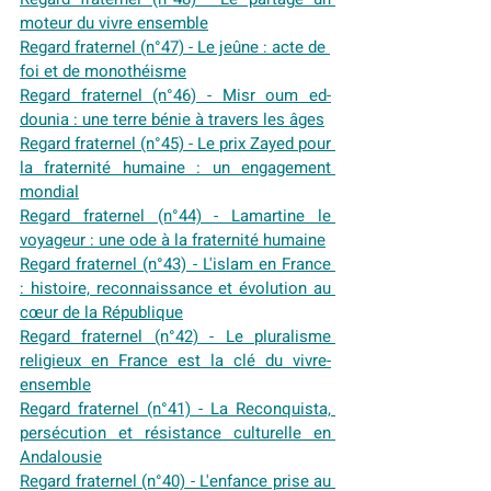
moteur du vivre ensemble
Regard fraternel (n°47) - Le jeûne : acte de 
foi et de monothéisme
Regard fraternel (n°46) - Misr oum ed-
dounia : une terre bénie à travers les âges
Regard fraternel (n°45) - Le prix Zayed pour 
la fraternité humaine : un engagement 
mondial
Regard fraternel (n°44) - Lamartine le 
voyageur : une ode à la fraternité humaine
Regard fraternel (n°43) - L'islam en France 
: histoire, reconnaissance et évolution au 
cœur de la République
Regard fraternel (n°42) - Le pluralisme 
religieux en France est la clé du vivre-
ensemble
Regard fraternel (n°41) - La Reconquista, 
persécution et résistance culturelle en 
Andalousie
Regard fraternel (n°40) - L'enfance prise au 