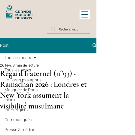
Post
Tous les posts
26 févr.
8 min de lecture
Tous les posts
Regard fraternel (n°93) -
Le Coran m’a appris
Ramadhan 2026 : Londres et
Mosquée de Paris
New York assument la
Islam
visibilité musulmane
Interreligieux
Communiqués
Presse & médias