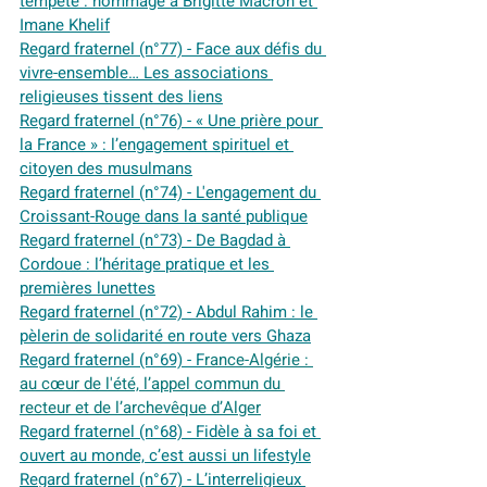
tempête : hommage à Brigitte Macron et 
Imane Khelif
Regard fraternel (n°77) - Face aux défis du 
vivre-ensemble… Les associations 
religieuses tissent des liens
Regard fraternel (n°76) - « Une prière pour 
la France » : l’engagement spirituel et 
citoyen des musulmans
Regard fraternel (n°74) - L'engagement du 
Croissant-Rouge dans la santé publique
Regard fraternel (n°73) - De Bagdad à 
Cordoue : l’héritage pratique et les 
premières lunettes
Regard fraternel (n°72) - Abdul Rahim : le 
pèlerin de solidarité en route vers Ghaza
Regard fraternel (n°69) - F
rance-Algérie : 
au cœur de l'été, l’appel commun du 
recteur et de l’archevêque d’Alger
Regard fraternel (n°68) - Fidèle à sa foi et 
ouvert au monde, c’est aussi un lifestyle
Regard fraternel (n°67) - L’interreligieux 