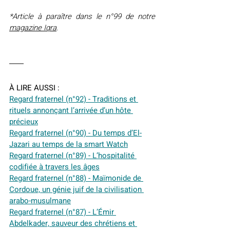
*Article à paraître dans le n°99 de notre 
magazine Iqra
.
À LIRE AUSSI :
Regard fraternel (n°92) - Traditions et 
rituels annonçant l’arrivée d’un hôte 
précieux
Regard fraternel (n°90) - Du temps d’El-
Jazari au temps de la smart Watch
Regard fraternel (n°89) - L’hospitalité 
codifiée à travers les âges
Regard fraternel (n°88) - Maïmonide de 
Cordoue, un génie juif de la civilisation 
arabo-musulmane
Regard fraternel (n°87) - L’Émir 
Abdelkader, sauveur des chrétiens et 