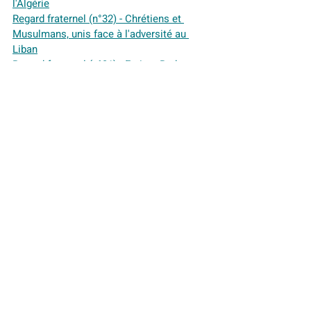
l'Algérie
Regard fraternel (n°32) - Chrétiens et 
Musulmans, unis face à l'adversité au 
Liban
Regard fraternel (n°31) - Fatima Bedar : 
l'innocence noyée dans les eaux du 
silence
Regard fraternel (n°30) - L’école 
républicaine : liberté - égalité - fraternité
Regard fraternel (n°29) - Victor Hugo et 
l'islam (partie 2) hommage poétique au 
Prophète Mohamed
Regard fraternel (n°28) - Victor Hugo et 
l'islam : un dialogue humaniste
Regard fraternel (n°27) - Le cardinal Jean-
Louis Tauran : portrait d’un acteur du 
dialogue interreligieux
Regard fraternel (n°26) - L’essor de la 
fraternité islamo-chrétienne : un appel à 
l'unité dans un monde fragmenté
Regard fraternel (n°24) - La trêve 