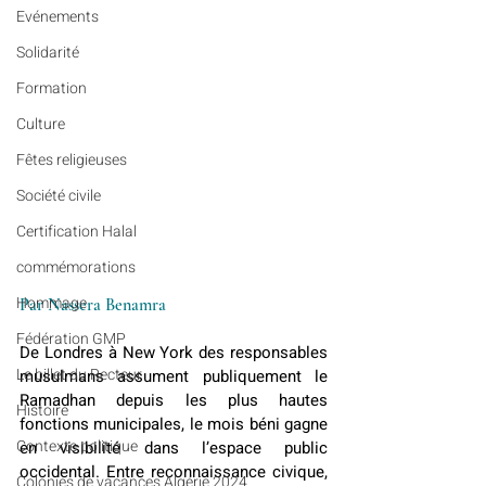
Evénements
Solidarité
Formation
Culture
Fêtes religieuses
Société civile
Certification Halal
commémorations
Hommage
Par Nassera Benamra
Fédération GMP
De Londres à New York des responsables 
Le billet du Recteur
musulmans assument publiquement le 
Ramadhan depuis les plus hautes 
Histoire
fonctions municipales, le mois béni gagne 
Contexte politique
en visibilité dans l’espace public 
occidental. Entre reconnaissance civique, 
Colonies de vacances Algérie 2024