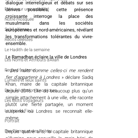
dialogue interreligieux et débats sur ses 
​​Focus sur une actualité
dérives possibles, cette présence 
croissante interroge la place des 
Notre mosquée
musulmans dans les sociétés 
Sabil al-Iman
européennes et nord-américaines, révélant 
les transformations tolérantes du vivre-
Récits célestes
ensemble.
Le Hadith de la semaine
Le Ramadhan éclaire la ville de Londres
Les Noms et Attributs d'Allah
Regard fraternel
« 
Des nuits comme celles-ci me rendent 
fier d’appartenir à Londres
 » déclare Sadiq 
Lumière et lieux saints
Khan, maire de la capitale britannique 
De la Révélation à nos jours
depuis 2016. Elle dit beaucoup plus qu’un 
simple attachement à une ville, elle raconte 
Les Mots Voyageurs
plutôt une fierté partagée, un moment 
Le Vrai du Faux
suspendu où Londres se reconnaît elle-
même.
Portrait
Des Pierres et des Prières
Depuis quatre ans, la capitale britannique 