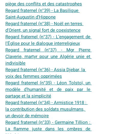
piège des conflits et des catastrophes
Regard fraternel (n°39) - La Basilique 
Saint-Augustin d’Hippone
Regard fraternel (n°38) - Noël en terres 
d'Orient, un signal fort de coexistence
Regard fraternel (n°37) - L’engagement de 
l’Église pour le dialogue interreligieux
Regard fraternel (n°37) - Mgr Pierre 
Claverie, martyr pour une Algérie unie et 
indivisible
Regard fraternel (n°36) - Assia Djebar, la 
voix des femmes opprimées
Regard fraternel (n°35) - Léon Tolstoï, un 
modèle d'humanité et de paix par le 
partage et la simplicité
Regard fraternel (n°34) - Armistice 1918 : 
la contribution des soldats musulmans, 
un devoir de mémoire
Regard fraternel (n°33) - Germaine Tillion : 
La flamme juste dans les ombres de 