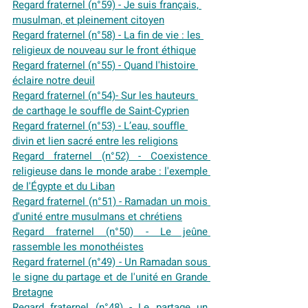
Regard fraternel (n°59) - Je suis français, 
musulman, et pleinement citoyen
Regard fraternel (n°58) - La fin de vie : les 
religieux de nouveau sur le front éthique
Regard fraternel (n°55) - Quand l'histoire 
éclaire notre deuil
Regard fraternel (n°54)- Sur les hauteurs 
de carthage le souffle de Saint-Cyprien
Regard fraternel (n°53) - L’eau, souffle 
divin et lien sacré entre les religions
Regard fraternel (n°52) - Coexistence 
religieuse dans le monde arabe : l'exemple 
de l'Égypte et du Liban
Regard fraternel (n°51) - Ramadan un mois 
d'unité entre musulmans et chrétiens
Regard fraternel (n°50) - Le jeûne 
rassemble les monothéistes
Regard fraternel (n°49) - Un Ramadan sous 
le signe du partage et de l'unité en Grande 
Bretagne
Regard fraternel (n°48) - Le partage un 