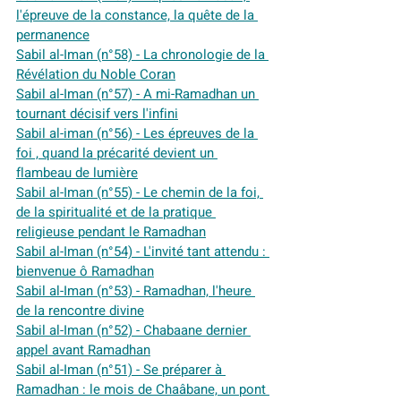
l'épreuve de la constance, la quête de la 
permanence
Sabil al-Iman (n°58) - La chronologie de la 
Révélation du Noble Coran
Sabil al-Iman (n°57) - A mi-Ramadhan un 
tournant décisif vers l'infini
Sabil al-iman (n°56) - Les épreuves de la 
foi , quand la précarité devient un 
flambeau de lumière
Sabil al-Iman (n°55) - Le chemin de la foi, 
de la spiritualité et de la pratique 
religieuse pendant le Ramadhan
Sabil al-Iman (n°54) - L'invité tant attendu : 
bienvenue ô Ramadhan
Sabil al-Iman (n°53) - Ramadhan, l'heure 
de la rencontre divine
Sabil al-Iman (n°52) - Chabaane dernier 
appel avant Ramadhan
Sabil al-Iman (n°51) - Se préparer à 
Ramadhan : le mois de Chaâbane, un pont 