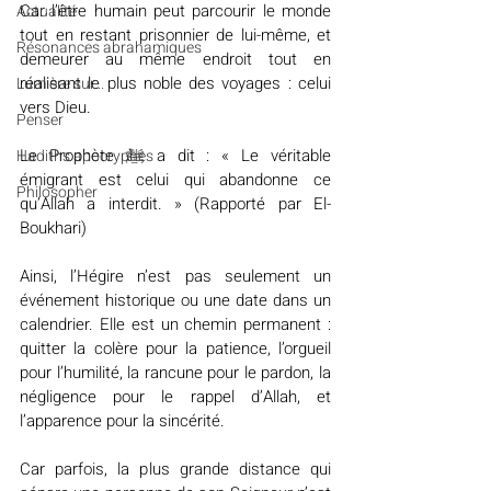
Car l’être humain peut parcourir le monde 
Actualité
tout en restant prisonnier de lui-même, et 
Résonances abrahamiques
demeurer au même endroit tout en 
réalisant le plus noble des voyages : celui 
Lumière sur...
vers Dieu.
Penser
Le Prophète ﷺ a dit : « Le véritable 
Hadiths apocryphes
émigrant est celui qui abandonne ce 
Philosopher
qu’Allah a interdit. » (Rapporté par El-
Boukhari)
Ainsi, l’Hégire n’est pas seulement un 
événement historique ou une date dans un 
calendrier. Elle est un chemin permanent : 
quitter la colère pour la patience, l’orgueil 
pour l’humilité, la rancune pour le pardon, la 
négligence pour le rappel d’Allah, et 
l’apparence pour la sincérité.
Car parfois, la plus grande distance qui 