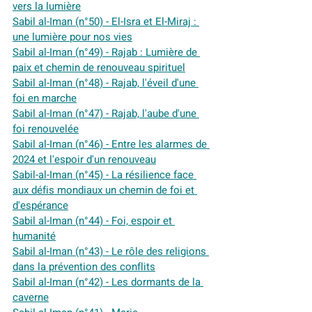
vers la lumière
Sabil al-Iman (n°50) - El-Isra et El-Miraj : 
une lumière pour nos vies
Sabil al-Iman (n°49) - Rajab : Lumière de 
paix et chemin de renouveau spirituel
Sabil al-Iman (n°48) - Rajab, l'éveil d'une 
foi en marche
Sabil al-Iman (n°47) - Rajab, l'aube d'une 
foi renouvelée
Sabil al-Iman (n°46) - Entre les alarmes de 
2024 et l'espoir d'un renouveau
Sabil-al-Iman (n°45) - La résilience face 
aux défis mondiaux un chemin de foi et 
d'espérance
Sabil al-Iman (n°44) - Foi, espoir et 
humanité
Sabil al-Iman (n°43) - Le rôle des religions 
dans la prévention des conflits
Sabil al-Iman (n°42) - Les dormants de la 
caverne