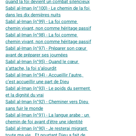
quand la foi devient un combat silencieux
Sabil al-Iman (n°100) - Le chemin de la foi 
dans les dix dernières nuits
Sabil al-Iman (n°99) - La foi comme 
chemin vivant, non comme héritage passif
Sabil al-Iman (n°98) - La foi comme 
chemin vivant, non comme héritage passif
Sabil al-Iman (n°97) - Préparer son cœur 
avant de préparer ses journées
Sabil al-Iman (n°95) - Quand le cœur 
s’attache, la foi s’alourdit
Sabil al-Iman (n°94) - Accueillir l’autre, 
c’est accueillir une part de Dieu
Sabil al-Iman (n°93) - Le poids du serment 
et la dignité du vrai
Sabil al-Iman (n°92) - Cheminer vers Dieu 
sans fuir le monde
Sabil al-Iman (n°91) - La langue arabe : un 
chemin de foi avant d'être une identité
Sabil al-Iman (n°90) - Je resterai migrant 
toute ma vie… Et pourtant Dieu a fait de 