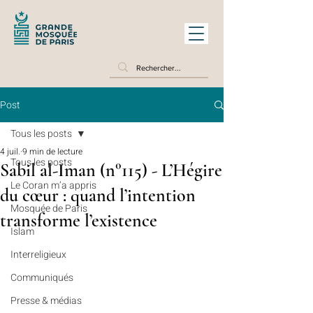
Post
Tous les posts
4 juil.
9 min de lecture
Tous les posts
Sabil al-Iman (n°115) - L’Hégire
Le Coran m’a appris
du cœur : quand l’intention
Mosquée de Paris
transforme l’existence
Islam
Interreligieux
Communiqués
Presse & médias