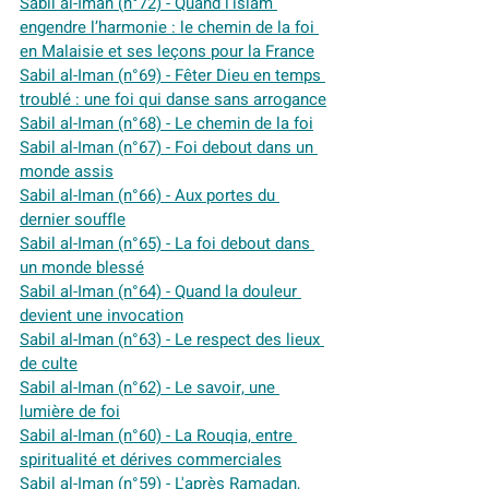
Sabil al-Iman (n°72) - Quand l’islam 
engendre l’harmonie : le chemin de la foi 
en Malaisie et ses leçons pour la France
Sabil al-Iman (n°69) - Fêter Dieu en temps 
troublé : une foi qui danse sans arrogance
Sabil al-Iman (n°68) - Le chemin de la foi
Sabil al-Iman (n°67) - Foi debout dans un 
monde assis
Sabil al-Iman (n°66) - Aux portes du 
dernier souffle
Sabil al-Iman (n°65) - La foi debout dans 
un monde blessé
Sabil al-Iman (n°64) - Quand la douleur 
devient une invocation
Sabil al-Iman (n°63) - Le respect des lieux 
de culte
Sabil al-Iman (n°62) - Le savoir, une 
lumière de foi
Sabil al-Iman (n°60) - La Rouqia, entre 
spiritualité et dérives commerciales
Sabil al-Iman (n°59) - L'après Ramadan, 