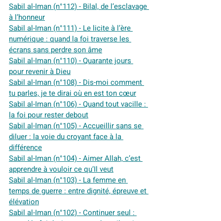
Sabil al-Iman (n°112) - Bilal, de l’esclavage 
à l’honneur
Sabil al-Iman (n°111) - Le licite à l’ère 
numérique : quand la foi traverse les 
écrans sans perdre son âme
Sabil al-Iman (n°110) - Quarante jours 
pour revenir à Dieu
Sabil al-Iman (n°108) - Dis-moi comment 
tu parles, je te dirai où en est ton cœur
Sabil al-Iman (n°106) - Quand tout vacille : 
la foi pour rester debout
Sabil al-Iman (n°105) - Accueillir sans se 
diluer : la voie du croyant face à la 
différence
Sabil al-Iman (n°104) - Aimer Allah, c’est 
apprendre à vouloir ce qu’Il veut
Sabil al-Iman (n°103) - La femme en 
temps de guerre : entre dignité, épreuve et 
élévation
Sabil al-Iman (n°102) - Continuer seul : 