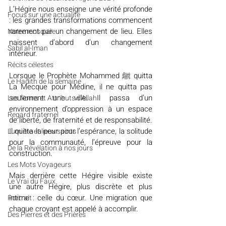
L’Hégire nous enseigne une vérité profonde 
​​Focus sur une actualité
: les grandes transformations commencent 
rarement par un changement de lieu. Elles 
Notre mosquée
naissent d’abord d’un changement 
Sabil al-Iman
intérieur.
Récits célestes
Lorsque le Prophète Mohammed ﷺ quitta 
Le Hadith de la semaine
La Mecque pour Médine, il ne quitta pas 
seulement une ville. Il passa d’un 
Les Noms et Attributs d'Allah
environnement d’oppression à un espace 
Regard fraternel
de liberté, de fraternité et de responsabilité. 
Il quitta la peur pour l’espérance, la solitude 
Lumière et lieux saints
pour la communauté, l’épreuve pour la 
De la Révélation à nos jours
construction.
Les Mots Voyageurs
Mais derrière cette Hégire visible existe 
Le Vrai du Faux
une autre Hégire, plus discrète et plus 
intime : celle du cœur. Une migration que 
Portrait
chaque croyant est appelé à accomplir.
Des Pierres et des Prières