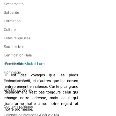
Evénements
Solidarité
Formation
Culture
Fêtes religieuses
Société civile
Certification Halal
Par Cheikh Khaled Larbi
commémorations
Hommage
Il est des voyages que les pieds 
accomplissent, et d’autres que les cœurs 
Fédération GMP
entreprennent en silence. Car le plus grand 
Le billet du Recteur
déplacement n’est pas toujours celui qui 
change notre adresse, mais celui qui 
Histoire
transforme notre âme, notre regard et 
Contexte politique
notre promesse.
Colonies de vacances Algérie 2024