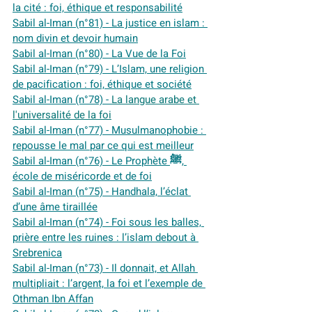
la cité : foi, éthique et responsabilité
Sabil al-Iman (n°81) - La justice en islam : 
nom divin et devoir humain
Sabil al-Iman (n°80) - 
La Vue de la Foi
Sabil al-Iman (n°79) - L’Islam, une religion 
de pacification : foi, éthique et société
Sabil al-Iman (n°78) - 
La langue arabe et 
l'universalité de la foi
Sabil al-Iman (n°77) - Musulmanophobie : 
repousse le mal par ce qui est meilleur
Sabil al-Iman (n°76) - Le Prophète ﷺ, 
école de miséricorde et de foi
Sabil al-Iman (n°75) - Handhala, l’éclat 
d’une âme tiraillée
Sabil al-Iman (n°74) - Foi sous les balles, 
prière entre les ruines : l’islam debout à 
Srebrenica
Sabil al-Iman (n°73) - Il donnait, et Allah 
multipliait : l’argent, la foi et l’exemple de 
Othman Ibn Affan