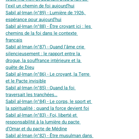
l’exil un chemin de foi aujourd’hui
Sabil al-Iman (n°89) - Lumière de 1926, 
espérance pour aujourd’hui
Sabil al-Iman (n°88) - Être croyant ici : les 
chemins de la foi dans le contexte 
français
Sabil al-Iman (n°87) - Quand l’âme crie 
silencieusement : le rapport entre la 
drogue, la souffrance intérieure et la 
quête de Dieu
Sabil al-Iman (n°86) - Le croyant, la Terre 
et le Pacte invisible
Sabil al-Iman (n°85) - Quand la foi 
traversait les tranchées…
Sabil al-Iman (n°84) - Le corps, le sport et 
la spiritualité : quand la force devient foi
Sabil al-Iman (n°83) - Foi, liberté et 
responsabilité à la lumière du pacte 
d’Omar et du pacte de Médine
Sabil al-Iman (n°82) - Être musulman dans 