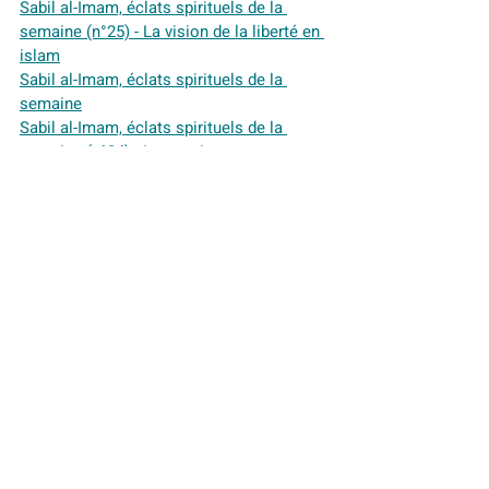
Sabil al-Imam, éclats spirituels de la 
semaine (n°25) - La vision de la liberté en 
islam
Sabil al-Imam, éclats spirituels de la 
semaine
Sabil al-Imam, éclats spirituels de la 
semaine (n°24) - La coexistence avec 
autrui, en islam
Sabil al-Imam, éclats spirituels de la 
semaine (n°23) - La prière à la Grande 
Mosquée de Paris et la tombe de son 
fondateur, Si Kaddour Ben Ghabrit
Sabil al-Imam, éclats spirituels de la 
semaine (n°22) - L'émergence des écoles 
juridiques islamiques (sixième partie)
Sabil al-Imam, éclats spirituels de la 
semaine (n°21) - L'émergence des écoles 
juridiques islamiques (cinquième partie)
Sabil al-Imam, éclats spirituels de la 
semaine (n°19) - L'émergence des écoles 
juridiques islamiques (troisième partie)