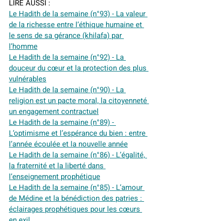
LIRE AUSSI :
Le Hadith de la semaine (n°93) - La valeur 
de la richesse entre l’éthique humaine et 
le sens de sa gérance (khilafa) par 
l’homme
Le Hadith de la semaine (n°92) - La 
douceur du cœur et la protection des plus 
vulnérables
Le Hadith de la semaine (n°90) - La 
religion est un pacte moral, la citoyenneté 
un engagement contractuel
Le Hadith de la semaine (n°89) - 
L’optimisme et l’espérance du bien : entre 
l’année écoulée et la nouvelle année
Le Hadith de la semaine (n°86) - L’égalité, 
la fraternité et la liberté dans 
l’enseignement prophétique
Le Hadith de la semaine (n°85) - L’amour 
de Médine et la bénédiction des patries : 
éclairages prophétiques pour les cœurs 
en exil