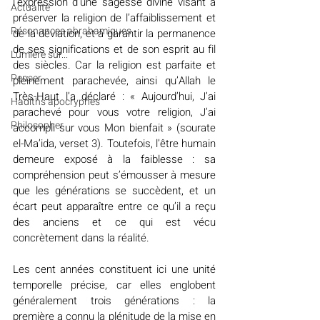
l’expression d’une sagesse divine visant à 
Actualité
préserver la religion de l’affaiblissement et 
Résonances abrahamiques
de la déviation, et à garantir la permanence 
de ses significations et de son esprit au fil 
Lumière sur...
des siècles. Car la religion est parfaite et 
Penser
pleinement parachevée, ainsi qu’Allah le 
Très-Haut l’a déclaré : « Aujourd’hui, J’ai 
Hadiths apocryphes
parachevé pour vous votre religion, J’ai 
Philosopher
accompli sur vous Mon bienfait » (sourate 
el-Ma’ida, verset 3). Toutefois, l’être humain 
demeure exposé à la faiblesse : sa 
compréhension peut s’émousser à mesure 
que les générations se succèdent, et un 
écart peut apparaître entre ce qu’il a reçu 
des anciens et ce qui est vécu 
concrètement dans la réalité.
Les cent années constituent ici une unité 
temporelle précise, car elles englobent 
généralement trois générations : la 
première a connu la plénitude de la mise en 