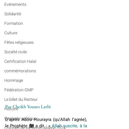
Evénements
Solidarité
Formation
Culture
Fêtes religieuses
Société civile
Certification Halal
commémorations
Hommage
Fédération GMP
Le billet du Recteur
Par Cheikh Younes Larbi
Histoire
Contexte politique
D’après Abou Hourayra (qu’Allah l’agrée), 
le Prophète ﷺ a dit : « 
Allah suscite, à la 
Colonies de vacances Algérie 2024