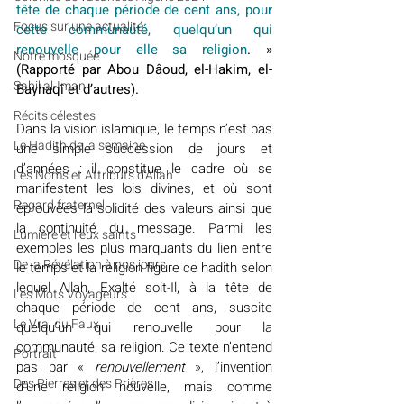
tête de chaque période de cent ans, pour 
​​Focus sur une actualité
cette communauté, quelqu’un qui 
renouvelle pour elle sa religion
. » 
Notre mosquée
(Rapporté par Abou Dâoud, el-Hakim, el-
Sabil al-Iman
Bayhaqî et d’autres).
Récits célestes
Dans la vision islamique, le temps n’est pas 
Le Hadith de la semaine
une simple succession de jours et 
d’années : il constitue le cadre où se 
Les Noms et Attributs d'Allah
manifestent les lois divines, et où sont 
Regard fraternel
éprouvées la solidité des valeurs ainsi que 
la continuité du message. Parmi les 
Lumière et lieux saints
exemples les plus marquants du lien entre 
De la Révélation à nos jours
le temps et la religion figure ce hadith selon 
lequel Allah, Exalté soit-Il, à la tête de 
Les Mots Voyageurs
chaque période de cent ans, suscite 
Le Vrai du Faux
quelqu’un qui renouvelle pour la 
communauté, sa religion. Ce texte n’entend 
Portrait
pas par « 
renouvellement
 », l’invention 
Des Pierres et des Prières
d’une religion nouvelle, mais comme 