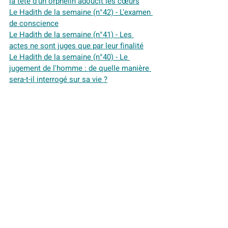
la tête d'un orphelin adoucit les cœurs
Le Hadith de la semaine (n°42) - L'examen 
de conscience
Le Hadith de la semaine (n°41) - Les 
actes ne sont juges que par leur finalité
Le Hadith de la semaine (n°40) - Le 
jugement de l'homme : de quelle manière 
sera-t-il interrogé sur sa vie ?
Le Hadith de la semaine (n°39) - L'art de 
réconcilier
Le Hadith de la semaine (n°38) - 
Hommage au Négus
Le Hadith de la semaine (n°37) - Les 
femmes sont les égales des hommes, 
leurs moitiés jumelles
Le Hadith de la semaine (n°36) - Le 
soupçon est le plus grand mensonge
Le Hadith de la semaine (n°35) - La 
sacralité des défunts
Le Hadith de la semaine (n°34) - Le 
martyre pour la cause de la défense des 