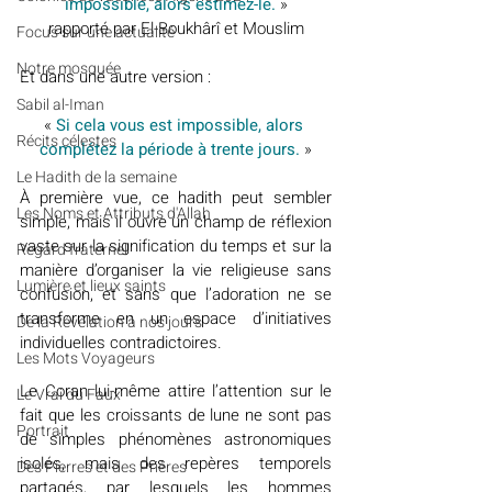
impossible, alors estimez-le.
 »
rapporté par El-Boukhârî et Mouslim
​​Focus sur une actualité
Notre mosquée
Et dans une autre version : 
Sabil al-Iman
« 
Si cela vous est impossible, alors 
Récits célestes
complétez la période à trente jours.
 »
Le Hadith de la semaine
À première vue, ce hadith peut sembler 
Les Noms et Attributs d'Allah
simple, mais il ouvre un champ de réflexion 
vaste sur la signification du temps et sur la 
Regard fraternel
manière d’organiser la vie religieuse sans 
Lumière et lieux saints
confusion, et sans que l’adoration ne se 
transforme en un espace d’initiatives 
De la Révélation à nos jours
individuelles contradictoires.
Les Mots Voyageurs
Le Coran lui-même attire l’attention sur le 
Le Vrai du Faux
fait que les croissants de lune ne sont pas 
Portrait
de simples phénomènes astronomiques 
isolés, mais des repères temporels 
Des Pierres et des Prières
partagés, par lesquels les hommes 