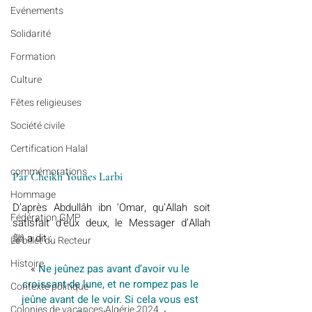
Evénements
Solidarité
Formation
Culture
Fêtes religieuses
Société civile
Certification Halal
commémorations
Par Cheikh Younes Larbi
Hommage
D’après Abdullâh ibn ‘Omar, qu’Allah soit 
Fédération GMP
satisfait d’eux deux, le Messager d’Allah 
ﷺ a dit :
Le billet du Recteur
Histoire
« 
Ne jeûnez pas avant d’avoir vu le 
croissant de lune, et ne rompez pas le 
Contexte politique
jeûne avant de le voir. Si cela vous est 
Colonies de vacances Algérie 2024