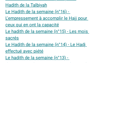
Hadith de la Talbiyah
Le Hadith de la semaine (n°16) - 
L'empressement à accomplir le Hajj pour 
ceux qui en ont la capacité
Le hadith de la semaine (n°15) - Les mois 
sacrés
Le Hadith de la semaine (n°14) - Le Hadj 
effectué avec piété
Le hadith de la semaine (n°13) - 
L'importance du gain provenant du travail 
manuel
Le Hadith de la semaine (n°12) - Celui qui 
emprunte un chemin par lequel il 
recherche une science
Le Hadith de la semaine (n°10) - ‘Jeûner 
six jours du mois de Shawwâl après le 
jeûne de Ramadan’
Le Hadith de la semaine (n°9) - La Nuit du 
Destin
Le Hadith de la semaine (n°8) - L'intensité 