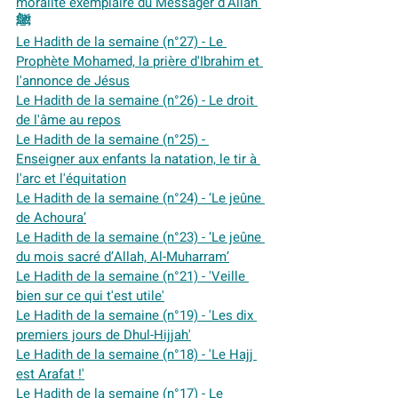
moralité exemplaire du Messager d’Allah 
ﷺ
Le Hadith de la semaine (n°27) - Le 
Prophète Mohamed, la prière d'Ibrahim et 
l'annonce de Jésus
Le Hadith de la semaine (n°26) - Le droit 
de l'âme au repos
Le Hadith de la semaine (n°25) - 
Enseigner aux enfants la natation, le tir à 
l'arc et l'équitation
Le Hadith de la semaine (n°24) - ‘Le jeûne 
de Achoura’
Le Hadith de la semaine (n°23) - ‘Le jeûne 
du mois sacré d’Allah, Al-Muharram’
Le Hadith de la semaine (n°21) - 'Veille 
bien sur ce qui t'est utile'
Le Hadith de la semaine (n°19) - 'Les dix 
premiers jours de Dhul-Hijjah'
Le Hadith de la semaine (n°18) - 'Le Hajj 
est Arafat !'
Le Hadith de la semaine (n°17) - Le 