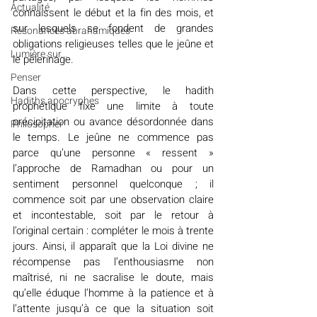
Actualité
connaissent le début et la fin des mois, et 
sur lesquels se fondent de grandes 
Résonances abrahamiques
obligations religieuses telles que le jeûne et 
Lumière sur...
le pèlerinage.
Penser
Dans cette perspective, le hadith 
Hadiths apocryphes
prophétique fixe une limite à toute 
précipitation ou avance désordonnée dans 
Philosopher
le temps. Le jeûne ne commence pas 
parce qu’une personne « ressent » 
l’approche de Ramadhan ou pour un 
sentiment personnel quelconque ; il 
commence soit par une observation claire 
et incontestable, soit par le retour à 
l’original certain : compléter le mois à trente 
jours. Ainsi, il apparaît que la Loi divine ne 
récompense pas l’enthousiasme non 
maîtrisé, ni ne sacralise le doute, mais 
qu’elle éduque l’homme à la patience et à 
l’attente jusqu’à ce que la situation soit 