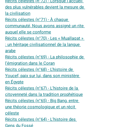
Récits célestes (n°72) - Lorsque l’accueil 
des plus vulnérables devient la mesure de 
la civilisation
Récits célestes (n°71) - À chaque 
communauté, Nous avons assigné un rite 
auquel elle se conforme
Récits célestes (n°70) - Les « Muallaqat » 
: un héritage civilisationnel de la langue 
arabe
Récits célestes (n°69) - La philosophie de 
l’émigration dans le Coran
Récits célestes
 (n°68) - L'histoire de 
Youcef, paix sur lui, dans son ministère 
en Égypte
Récits célestes (n°67) - L’histoire de la 
citoyenneté dans la tradition prophétique
Récits célestes (n°65) - Big Bang, entre 
une théorie cosmologique et un récit 
céleste
Récits célestes (n°64) - L’histoire des 
Gens du Fossé