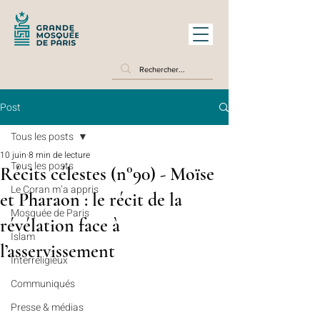
Post
Tous les posts
10 juin
8 min de lecture
Tous les posts
Récits célestes (n°90) - Moïse
Le Coran m’a appris
et Pharaon : le récit de la
Mosquée de Paris
révélation face à
Islam
l’asservissement
Interreligieux
Communiqués
Presse & médias