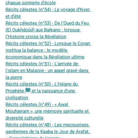
chaque sonnerie d’école
Récits célestes (n°54) - Le voyage d’hiver 
et d’été
Récits célestes (n°53) - De l’Oued du Feu 
(El Oukhdoûd) aux Balkans : lorsque 
l’Histoire croise la Révélation
Récits célestes (n°52) - Lorsque le Coran 
institua la balance : le modèle 
économique dans la Révélation ultime
Récits célestes (n°51) - L’arrivée de 
l'islam en Malaisie : un appel gravé dans 
la pierre
Récits célestes (n°50) - L’Hégire du 
Prophète ﷺ et la naissance d’une 
civilisation
Récits célestes (n°49) - « Awal 
Mouharram », une mémoire spirituelle et 
diversité culturelle
Récits célestes (n°48) - Les mecquoises 
gardiennes de la Kaaba le Jour de Arafat, 