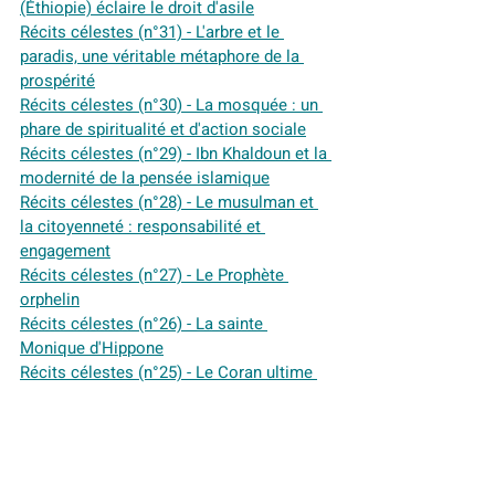
(Éthiopie) éclaire le droit d'asile
Récits célestes (n°31) - L'arbre et le 
paradis, une véritable métaphore de la 
prospérité
Récits célestes (n°30) - La mosquée : un 
phare de spiritualité et d'action sociale
Récits célestes (n°29) - Ibn Khaldoun et la 
modernité de la pensée islamique
Récits célestes (n°28) - Le musulman et 
la citoyenneté : responsabilité et 
engagement
Récits célestes (n°27) - Le Prophète 
orphelin
Récits célestes (n°26) - La sainte 
Monique d'Hippone
Récits célestes (n°25) - Le Coran ultime 
révélation divine réhabilite Eve mère de 
l'humanité
Récits célestes (n°24) - La fraternité 
humaine, une feuille de route universelle
Récits célestes (n°23) - La délégation de 