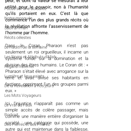
peur, et dont la valeur se mesurait à leur 
utilité pour le pouvoir, non à l’humanité 
​​Focus sur une actualité
qu’ils portaient en eux. C’est là que 
Notre mosquée
commence l’un des plus grands récits où 
la révélation affronte l’asservissement de 
Sabil al-Iman
l’homme par l’homme.
Récits célestes
Dans le Coran, Pharaon n’est pas 
Le Hadith de la semaine
seulement un roi orgueilleux, il incarne un 
Les Noms et Attributs d'Allah
système fondé sur la domination et la 
division des êtres humains. Le Coran dit : « 
Regard fraternel
Pharaon s’était élevé avec arrogance sur la 
Lumière et lieux saints
terre et avait divisé ses habitants en 
factions, opprimant l’un des groupes parmi 
De la Révélation à nos jours
eux. »
Les Mots Voyageurs
Ici, l’injustice n’apparaît pas comme un 
Le Vrai du Faux
simple accès de colère passager, mais 
Portrait
comme une manière entière d’organiser la 
société : une catégorie qui possède, une 
Des Pierres et des Prières
autre qui est maintenue dans la faiblesse, 