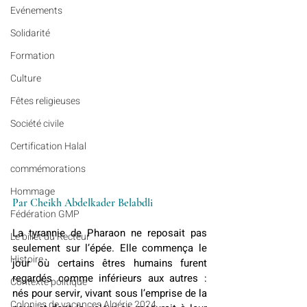
Evénements
Solidarité
Formation
Culture
Fêtes religieuses
Société civile
Certification Halal
commémorations
Hommage
Par Cheikh Abdelkader Belabdli
Fédération GMP
La tyrannie de Pharaon ne reposait pas 
Le billet du Recteur
seulement sur l’épée. Elle commença le 
Histoire
jour où certains êtres humains furent 
regardés comme inférieurs aux autres : 
Contexte politique
nés pour servir, vivant sous l’emprise de la 
Colonies de vacances Algérie 2024