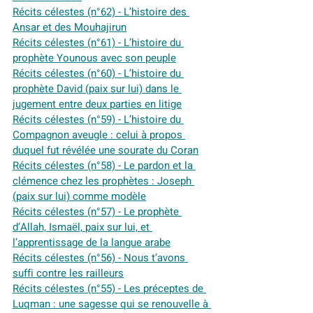
Récits célestes (n°62) - L’histoire des 
Ansar et des Mouhajirun
Récits célestes (n°61) - L’histoire du 
prophète Younous avec son peuple
Récits célestes (n°60) - L’histoire du 
prophète David (paix sur lui) dans le 
jugement entre deux parties en litige
Récits célestes (n°59) - L’histoire du 
Compagnon aveugle : celui à propos 
duquel fut révélée une sourate du Coran
Récits célestes (n°58) - Le pardon et la 
clémence chez les prophètes : Joseph 
(paix sur lui) comme modèle
Récits célestes (n°57) - Le prophète 
d’Allah, Ismaël, paix sur lui, et 
l’apprentissage de la langue arabe
Récits célestes (n°56) - Nous t’avons 
suffi contre les railleurs
Récits célestes (n°55) - Les préceptes de 
Luqman : une sagesse qui se renouvelle à 