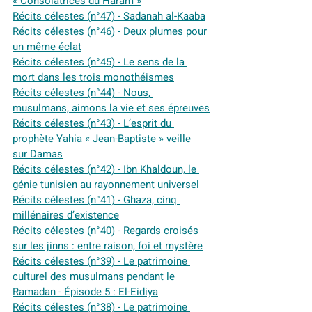
« Consolatrices du Haram »
Récits célestes (n°47) - Sadanah al-Kaaba
Récits célestes (n°46) - Deux plumes pour 
un même éclat
Récits célestes (n°45) - Le sens de la 
mort dans les trois monothéismes
Récits célestes (n°44) - Nous, 
musulmans, aimons la vie et ses épreuves
Récits célestes (n°43) - L’esprit du 
prophète Yahia « Jean-Baptiste » veille 
sur Damas
Récits célestes (n°42) - Ibn Khaldoun, le 
génie tunisien au rayonnement universel
Récits célestes (n°41) - Ghaza, cinq 
millénaires d’existence
Récits célestes (n°40) - Regards croisés 
sur les jinns : entre raison, foi et mystère
Récits célestes (n°39) - Le patrimoine 
culturel des musulmans pendant le 
Ramadan - Épisode 5 : El-Eidiya
Récits célestes (n°38) - Le patrimoine 