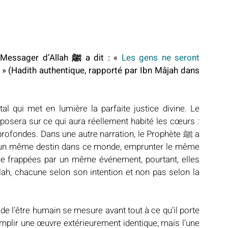
D’après Abou Hourayra (qu’Allah l’agrée), le Messager d’Allah ﷺ a dit : « 
Les gens ne seront 
 » (Hadith authentique, rapporté par Ibn Mâjah dans 
l qui met en lumière la parfaite justice divine. Le 
eposera sur ce qui aura réellement habité les cœurs : 
rofondes. Dans une autre narration, le Prophète ﷺ a 
 un même destin dans ce monde, emprunter le même 
tre frappées par un même événement, pourtant, elles 
ah, chacune selon son intention et non pas selon la 
 de l’être humain se mesure avant tout à ce qu’il porte 
lir une œuvre extérieurement identique, mais l’une 