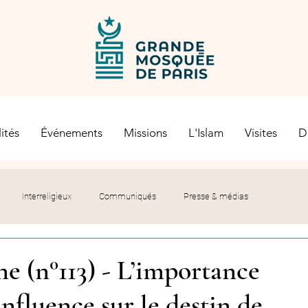
ités
Événements
Missions
L'Islam
Visites
D
Interreligieux
Communiqués
Presse & médias
s religieuses
Société civile
Certification Halal
e (n°113) - L’importance
influence sur le destin de
let du Recteur
Histoire
Contexte politique