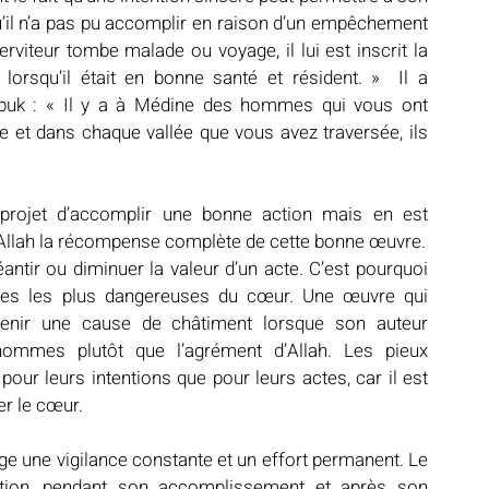
’il n’a pas pu accomplir en raison d’un empêchement 
rsqu’il était en bonne santé et résident. »  Il a 
abuk : « Il y a à Médine des hommes qui vous ont 
t dans chaque vallée que vous avez traversée, ils 
projet d’accomplir une bonne action mais en est 
’Allah la récompense complète de cette bonne œuvre.
néantir ou diminuer la valeur d’un acte. C’est pourquoi 
dies les plus dangereuses du cœur. Une œuvre qui 
enir une cause de châtiment lorsque son auteur 
hommes plutôt que l’agrément d’Allah. Les pieux 
ur leurs intentions que pour leurs actes, car il est 
er le cœur.
ge une vigilance constante et un effort permanent. Le 
ction, pendant son accomplissement et après son 